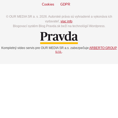
Cookies
GDPR
© OUR MEDIA SR a. s. 2026. Autorské práva sú vyhradené a vykonáva ich
vydavateľ,
viac info
.
Blogovací systém Blog.Pravda.sk beží na technológií Wordpress.
Kompletný video servis pre OUR MEDIA SR a.s. zabezpečuje
ARBERTO GROUP
s.r.o.
.