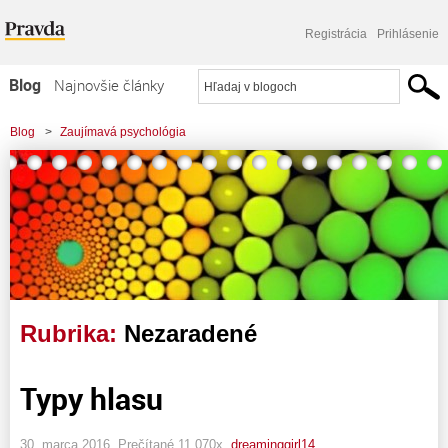
Registrácia
Prihlásenie
Blog
Najnovšie články
Najčítanejšie články
Blog
>
Zaujímavá psychológia
Najkomentovanejšie články
Zoznam blogov
Komerčné blogy
Rubrika:
Nezaradené
Typy hlasu
30. marca 2016, Prečítané 11 070x,
dreaminggirl14