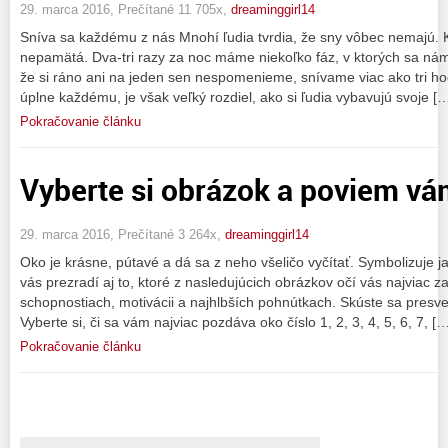
29. marca 2016, Prečítané 11 705x,
dreaminggirl14
Sníva sa každému z nás Mnohí ľudia tvrdia, že sny vôbec nemajú. Ka
nepamätá. Dva-tri razy za noc máme niekoľko fáz, v ktorých sa nám 
že si ráno ani na jeden sen nespomenieme, snívame viac ako tri hod
úplne každému, je však veľký rozdiel, ako si ľudia vybavujú svoje [
Pokračovanie článku
Vyberte si obrázok a poviem vám
29. marca 2016, Prečítané 3 264x,
dreaminggirl14
Oko je krásne, pútavé a dá sa z neho všeličo vyčítať. Symbolizuje 
vás prezradí aj to, ktoré z nasledujúcich obrázkov očí vás najviac z
schopnostiach, motivácii a najhlbších pohnútkach. Skúste sa presved
Vyberte si, či sa vám najviac pozdáva oko číslo 1, 2, 3, 4, 5, 6, 7, […
Pokračovanie článku