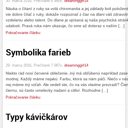
30. marca 2016, Prečítané 6 480x,
dreaminggirl14
Náuka o čítaní z ruky sa volá chiromantia a jej základy boli položené 
vie dobre čítať z ruky, dokáže rozpoznať z čiar na dlani váš zdravotn
vzdelaniu alebo talent. Do dlane je vpísaná aj naša psychická strán
udalosti. Pravá ruka nám ukazuje, čo sme až doteraz s naším […]
Pokračovanie článku
Symbolika farieb
29. marca 2016, Prečítané 7 087x,
dreaminggirl14
Niekto rád nosí červené oblečenie, iný má obľúbenú napríklad zase l
modrej. Každý máme nejakú. Farbu, ktorá sa nám páči. Niečo v nás
nej máme iný vzťah. Ale vedeli ste, čo na vás vlastne prezradí? Čiern
čiernu, sú často umelecky nadaní a citliví. Rozhodne […]
Pokračovanie článku
Typy kávičkárov