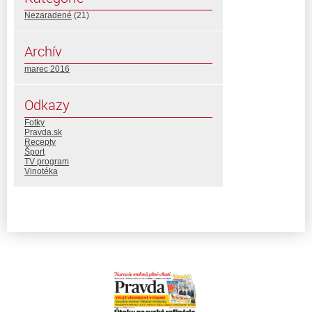
Nezaradené
(21)
Archív
marec 2016
Odkazy
Fotky
Pravda.sk
Recepty
Šport
TV program
Vinotéka