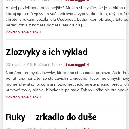
V akej pozícii spíte najčastejšie? Možno si myslíte, že je to hlúpa o
ktorej spíte má vplyv na vaše zdravie a vypovedá o tom, aký ste č
chrbte, s rukami pozdĺž tela Osobnosť: Ľudia, ktorí obľubujú túto p
neradi robia z komára somára. Na druhú […]
Pokračovanie článku
Zlozvyky a ich výklad
30. marca 2016, Prečítané 4 587x,
dreaminggirl14
Nemáme na mysli zlozvyky, ktoré nás stoja čas a peniaze. Ak teda f
behať, znamená to, že ste závislí na niečom. Hovoríme o iných náv
mometálny stav, pričom si možno neuvedomujete príčinu, prečo to v
nutkavé zvyky bližšie. Klopkanie po stole Tak vy určite nie ste spoko
Pokračovanie článku
Ruky – zrkadlo do duše