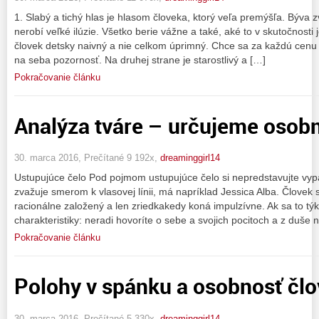
1. Slabý a tichý hlas je hlasom človeka, ktorý veľa premýšľa. Býva 
nerobí veľké ilúzie. Všetko berie vážne a také, aké to v skutočnosti
človek detsky naivný a nie celkom úprimný. Chce sa za každú cenu 
na seba pozornosť. Na druhej strane je starostlivý a […]
Pokračovanie článku
Analýza tváre – určujeme osob
30. marca 2016, Prečítané 9 192x,
dreaminggirl14
Ustupujúce čelo Pod pojmom ustupujúce čelo si nepredstavujte vypa
zvažuje smerom k vlasovej línii, má napríklad Jessica Alba. Človek
racionálne založený a len zriedkakedy koná impulzívne. Ak sa to týk
charakteristiky: neradi hovoríte o sebe a svojich pocitoch a z duše 
Pokračovanie článku
Polohy v spánku a osobnosť čl
30. marca 2016, Prečítané 5 330x,
dreaminggirl14