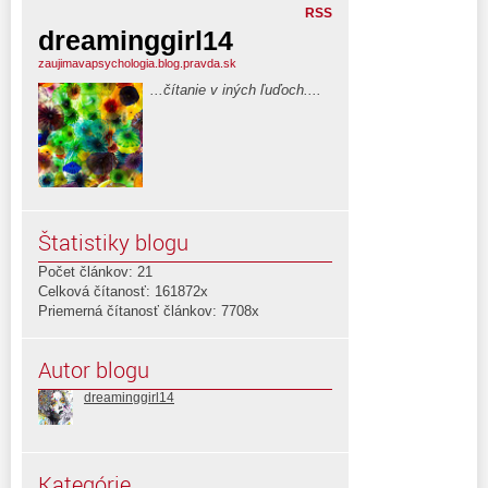
RSS
dreaminggirl14
zaujimavapsychologia.blog.pravda.sk
...čítanie v iných ľuďoch....
Štatistiky blogu
Počet článkov: 21
Celková čítanosť: 161872x
Priemerná čítanosť článkov: 7708x
Autor blogu
dreaminggirl14
Kategórie