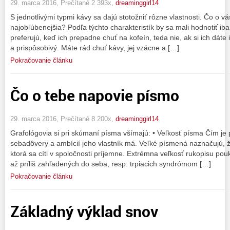
29. marca 2016, Prečítané 2 393x,
dreaminggirl14
S jednotlivými typmi kávy sa dajú stotožniť rôzne vlastnosti. Čo o v
najobľúbenejšia? Podľa týchto charakteristík by sa mali hodnotiť iba 
preferujú, keď ich prepadne chuť na kofeín, teda nie, ak si ich dáte
a prispôsobivý. Máte rád chuť kávy, jej vzácne a […]
Pokračovanie článku
Čo o tebe napovie písmo
29. marca 2016, Prečítané 8 200x,
dreaminggirl14
Grafológovia si pri skúmaní písma všímajú: • Veľkosť písma Čím je 
sebadôvery a ambícií jeho vlastník má. Veľké písmená naznačujú, ž
ktorá sa cíti v spoločnosti príjemne. Extrémna veľkosť rukopisu po
až príliš zahľadených do seba, resp. trpiacich syndrómom […]
Pokračovanie článku
Základný výklad snov